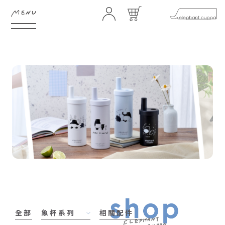
HOME
ABOUT
FEATURE
SHOP
GIFTS
NEWS
STORES
CONTACT
FAQ
COMMUNITY
全部
象杯系列
相關配件