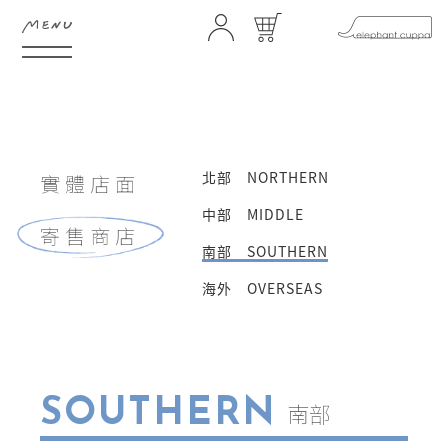
HOME
ABOUT
北部 NORTHERN
實體店面
FEATURE
SHOP
中部 MIDDLE
寄售商店
南部 SOUTHERN
GIFTS
NEWS
海外 OVERSEAS
STORES
CONTACT
FAQ
COMMUNITY
SOUTHERN
南部