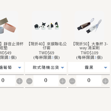
0】靜音止滑杯
【現折40】來貘聯名公
【現折50】大象杯 3-
底墊
仔套
way 清潔刷
WD$49
TWD$69
TWD$109
杯限購
1
個)
(每杯限購
1
個)
(每杯限購
1
個)
糖葡萄
款式隨機出貨
霧黑