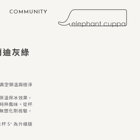
COMMUNITY
莫蘭迪灰綠
鋼真空鎖溫與極淨
保溫保冰效果，
純粹風味。從杯
無塑化劑檢驗，
杯 S⁺ 為升級版