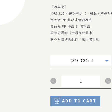
【內容物】
頂級 316 不鏽鋼杯身（一般版 / 陶瓷
食品級 PP 雙尺寸粗細吸管
食品級 PP 杯蓋 ＆ 吸管蓋
矽膠防漏圈（皆附在杯蓋中）
貼心附贈清潔配件：萬用吸管刷
（S⁺）720ml
ADD TO CART