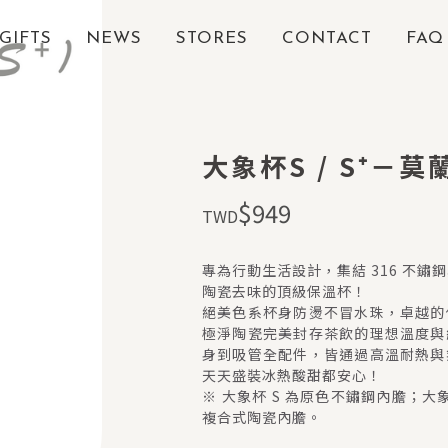
GIFTS
NEWS
STORES
CONTACT
FAQ
ABOUT
大象杯S / S⁺－
SHOP
$
949
TWD
NEWS
專為行動生活設計，集結 316 不鏽
陶瓷去味的頂級保溫杯！
絕美色系杯身防燙不冒水珠，卓越的
CONTACT
極淨陶瓷完美封存茶飲的理想溫度與
身到吸管全配件，皆通過高溫耐熱與
COMMUNITY
天天盛裝冰熱酸甜都安心！
※ 大象杯 S 為原色不鏽鋼內膽；大象
複合式陶瓷內膽。