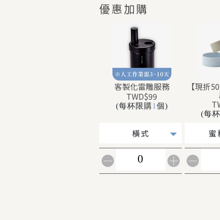
優惠加購
客製化雷雕服務
【現折5
TWD$99
T
(每杯限購
1
個)
(每
橫式
蜜