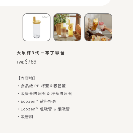
會員登入
查看購物車
大象杯3代－布丁歐蕾
$
769
TWD
【內容物】
・食品級 PP 杯蓋＆吸管蓋
・吸管蓋防漏圈 & 杯蓋防漏圈
・Ecozen™ 飲料杯身
・Ecozen™ 粗吸管 & 細吸管
・吸管刷