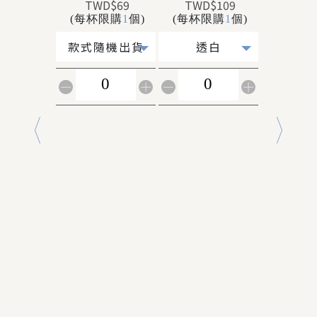
TWD$69
TWD$109
TWD$
(每杯限購
1
個)
(每杯限購
1
個)
(每杯限
極
款式隨機出貨
透白
白-52