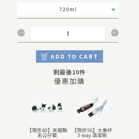
720ml
ADD TO CART
剩最後10件
優惠加購
【現折40】來貘聯
【現折50】大象杯
【加購】
名公仔套
3-way 清潔刷
(520