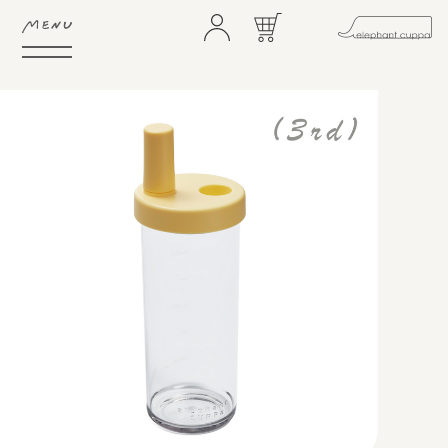
HOME
ABOUT
FEATURE
SHOP
GIFTS
NEWS
STORES
CONTACT
FAQ
COMMUNITY