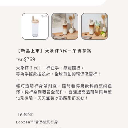
會員登入
查看購物車
【新品上市】大象杯3代－午後拿鐵
$
769
TWD
大象杯 3 代 | 一杯在手，療癒隨行。
專為手搖飲控設計，全球首創的環保吸管杯！
·
輕巧透明杯身帶刻度，隨時看得見飲料的繽紛色
澤。從杯身到吸管全配件，皆通過高溫耐熱與無塑
化劑檢驗，天天盛裝冰熱酸甜都安心！
【內容物】
Ecozen™ 環保材質杯身