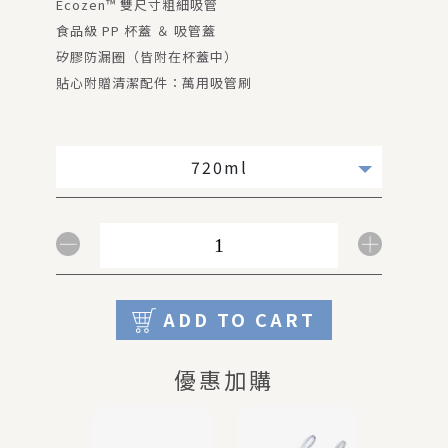
Ecozen™ 雙尺寸粗細吸管
食品級 PP 杯蓋 ＆ 吸管蓋
矽膠防漏圈（皆附在杯蓋中）
貼心附贈清潔配件：萬用吸管刷
720ml
ADD TO CART
優惠加購