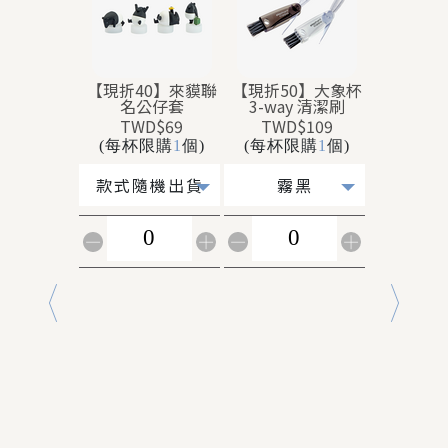
【現折40】來貘聯
【現折50】大象杯
【加購】
名公仔套
3-way 清潔刷
(520
TWD$69
TWD$109
TWD$
(每杯限購
1
個)
(每杯限購
1
個)
(每杯限
極
款式隨機出貨
霧黑
白-52