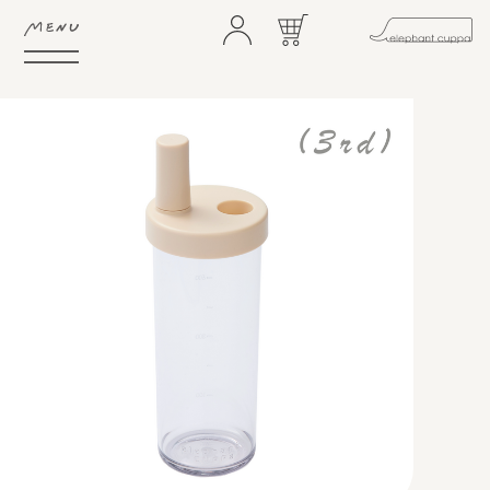
HOME
ABOUT
FEATURE
SHOP
GIFTS
NEWS
STORES
CONTACT
FAQ
COMMUNITY