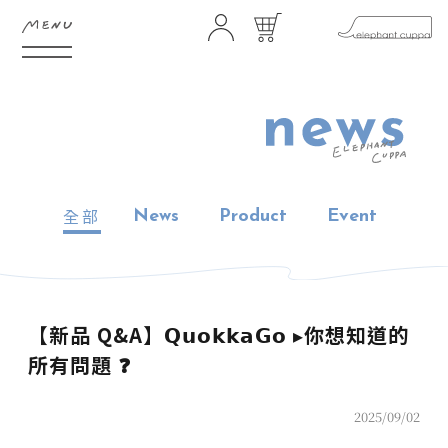
HOME
ABOUT
FEATURE
SHOP
全部
News
Product
Event
GIFTS
NEWS
STORES
CONTACT
【新品 Q&A】𝗤𝘂𝗼𝗸𝗸𝗮𝗚𝗼 ▸你想知道的
所有問題 ❓
FAQ
COMMUNITY
2025/09/02