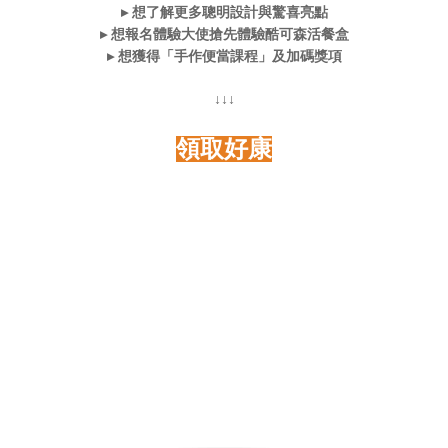
▸ 想了解更多聰明設計與驚喜亮點
▸ 想報名體驗大使搶先體驗酷可森活餐盒
▸ 想獲得「手作便當課程」及加碼獎項
↓↓↓
領取好康