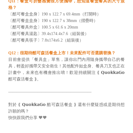
Q11：餐盒可折疊感覺很方便攜帶，想知道餐盒餐具的尺寸規
格？
〔酷可餐盒盒身〕190 x 122.7 x 69.4mm（打開時）
〔酷可餐盒盒身〕190 x 122.7 x 38mm（摺疊時）
〔酷可餐具外盒〕100.5 x 61.6 x 20mm
〔酷可餐具湯匙〕39.4x174.4x7.6（組裝後）
〔酷可餐具筷子〕7.8x174x6.2（組裝後）
Q12：很期待酷可森活餐盒上市！未來配件可否選購替換？
目前會提供「餐具盒」單售，讓你出門內用隨身攜帶自己的餐
具，輕盈好攜帶又安全衛生！其他配件如盒身、餐具刀叉也正在
計畫中，未來也有機會推出唷！歡迎持續關注 ⟪ 𝗤𝘂𝗼𝗸𝗸𝗮𝗚𝗼
酷可森活餐盒 ⟫。
————————————————————
對於 ⟪ 𝗤𝘂𝗼𝗸𝗸𝗮𝗚𝗼 酷可森活餐盒 ⟫ 還有什麼疑惑或是期待想
許願的嗎？
快快跟我們分享 🧡🧡