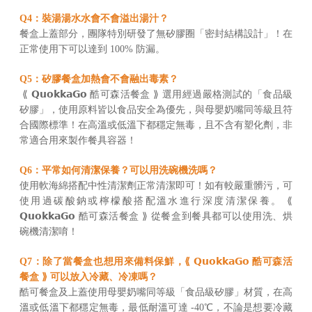
Q4：裝湯湯水水會不會溢出湯汁？
餐盒上蓋部分，團隊特別研發了無矽膠圈「密封結構設計」！在
正常使用下可以達到 100% 防漏。
Q5：矽膠餐盒加熱會不會融出毒素？
⟪ 𝗤𝘂𝗼𝗸𝗸𝗮𝗚𝗼 酷可森活餐盒 ⟫ 選用經過嚴格測試的「食品級
矽膠」，使用原料皆以食品安全為優先，與母嬰奶嘴同等級且符
合國際標準！在高溫或低溫下都穩定無毒，且不含有塑化劑，非
常適合用來製作餐具容器！
Q6：平常如何清潔保養？可以用洗碗機洗嗎？
使用軟海綿搭配中性清潔劑正常清潔即可！如有較嚴重髒污，可
使用過碳酸鈉或檸檬酸搭配溫水進行深度清潔保養。 ⟪
𝗤𝘂𝗼𝗸𝗸𝗮𝗚𝗼 酷可森活餐盒 ⟫ 從餐盒到餐具都可以使用洗、烘
碗機清潔唷！
Q7：除了當餐盒也想用來備料保鮮，⟪ 𝗤𝘂𝗼𝗸𝗸𝗮𝗚𝗼 酷可森活
餐盒 ⟫ 可以放入冷藏、冷凍嗎？
酷可餐盒及上蓋使用母嬰奶嘴同等級「食品級矽膠」材質，在高
溫或低溫下都穩定無毒，最低耐溫可達 -40℃，不論是想要冷藏