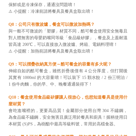
保鮮或是冷凍保存，通通沒問題唷！
⚠️ 小提醒：冷凍前請將餐具及餐具盒取出唷！
Q8：公司只有微波爐，餐盒可以微波加熱嗎？
與一般不可微波的「塑膠」材質不同，酷可餐盒使用安全無毒且
對人體無害的母嬰奶嘴同等級「食品級矽膠」，餐盒及上蓋耐溫
皆高達 200℃，可以直接放入微波爐、烤箱、電鍋料理唷！
⚠️ 小提醒：加熱前請將餐具及餐具盒取出唷！
Q9：可以摺疊收納真方便～酷可餐盒的容量有多大呢？
伸縮自如的酷可餐盒，雖然折疊後僅有 4 公分厚度，但打開後
其實有 1000ml 的大容量唷！可以裝下 15 顆水餃 / 2 份三明治 /
1 份牛肉麵，你的早、中、晚餐通通裝得下！
Q10：餐盒使用食品級矽膠讓人很放心，也想知道餐具是使用什
麼材質？
會吃進嘴裡的，更要高品質！金屬部分使用台灣 304 不鏽鋼，
為食品級不鏽鋼，安全無害且廣泛用於餐具和廚具！握柄使用日
本材質 (S)PS，為樹酯中最高等級料號，常用於高檔食器。