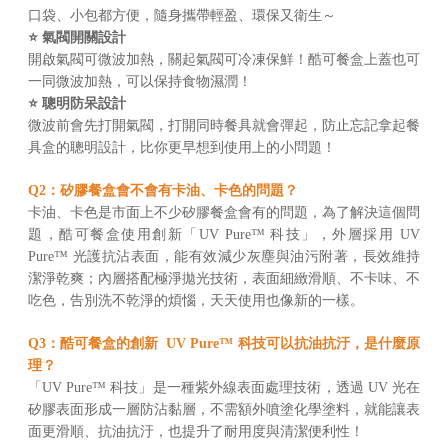
口袋、小包都方便，隨身攜帶輕盈、環保又衛生～
⭐ 氣閥開關設計
開啟氣閥可微波加熱，關起氣閥可冷凍保鮮！酷可餐盒上蓋也可
一同微波加熱，可以保持食物濕潤！
⭐ 聰明防呆設計
微波前會先打開氣閥，打開同時餐具就會彈起，防止忘記拿起餐
具盒的聰明設計，比你更早想到使用上的小問題！
Q2：矽膠餐盒會不會有卡油、卡色的問題？
卡油、卡色是市面上不少矽膠餐盒會有的問題，為了解決這個問
題，酷可餐盒使用創新「UV Pure™ 科技」，外層採用 UV
Pure™ 光護抗沾表面，能有效減少灰塵與油污附著，長效維持
潔淨乾爽；內層搭配極淨拋光技術，表面細緻滑順、不卡味、不
吃色，告別洗不乾淨的煩惱，天天使用也像新的一樣。
Q3：酷可餐盒的創新 UV Pure™ 科技可以抗油抗汙，是什麼原
理？
「UV Pure™ 科技」是一種紫外線表面處理技術，透過 UV 光在
矽膠表面形成一層防沾黏層，不需額外噴塗化學塗料，就能讓表
面更滑順、抗油抗汙，也提升了耐用度與清潔便利性！