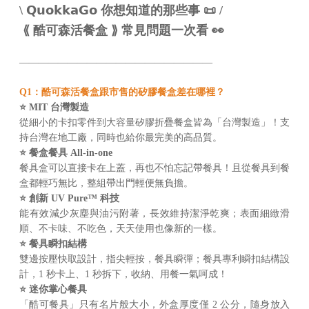
會員登入
\ 𝗤𝘂𝗼𝗸𝗸𝗮𝗚𝗼 你想知道的那些事 📜 /
⟪ 酷可森活餐盒 ⟫ 常見問題一次看 👀
查看購物車
————————————————————
Q1：酷可森活餐盒跟市售的矽膠餐盒差在哪裡？
⭐ MIT 台灣製造
從細小的卡扣零件到大容量矽膠折疊餐盒皆為「台灣製造」！支
持台灣在地工廠，同時也給你最完美的高品質。
⭐ 餐盒餐具 All-in-one
餐具盒可以直接卡在上蓋，再也不怕忘記帶餐具！且從餐具到餐
盒都輕巧無比，整組帶出門輕便無負擔。
⭐ 創新 UV Pure™ 科技
能有效減少灰塵與油污附著，長效維持潔淨乾爽；表面細緻滑
順、不卡味、不吃色，天天使用也像新的一樣。
⭐ 餐具瞬扣結構
雙邊按壓快取設計，指尖輕按，餐具瞬彈；餐具專利瞬扣結構設
計，1 秒卡上、1 秒拆下，收納、用餐一氣呵成！
⭐ 迷你掌心餐具
「酷可餐具」只有名片般大小，外盒厚度僅 2 公分，隨身放入